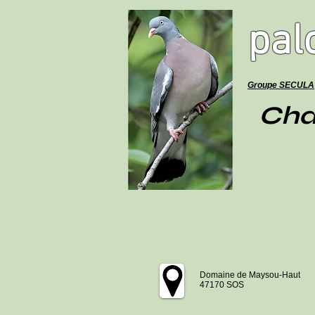
pal
Groupe SECULA
Cha
Domaine de Maysou-Haut
47170 SOS