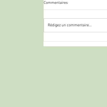
Commentaires
Rédigez un commentaire...
palombe.org - Silure en casting
: Pourquoi l’Okuma Komodo SS
est une vraie machine de
guerre