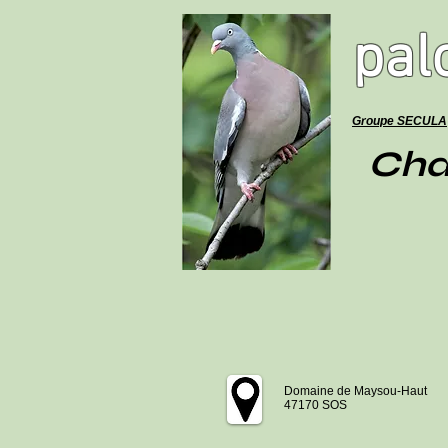
pal
Groupe SECULA
Cha
Domaine de Maysou-Haut
47170 SOS