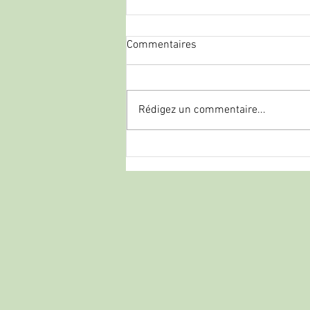
Commentaires
Rédigez un commentaire...
palombe.org - Mise en place
d'une ligne d'appeau à la
palombière