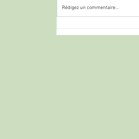
Rédigez un commentaire...
ATA Arms : Le géant turc qui
rivalise avec les grands italiens