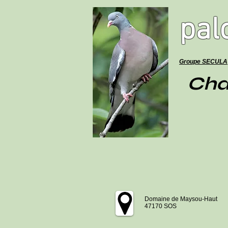
pal
Groupe SECULA
Cha
Domaine de Maysou-Haut
47170 SOS