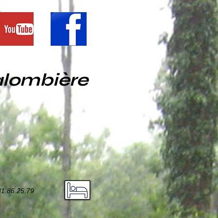
alombière
81.86.25.79