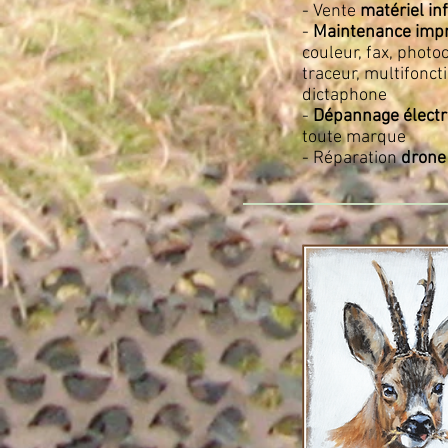
- Vente
matériel in
-
Maintenance imp
couleur, fax, photo
traceur, multifonct
dictaphone
-
Dépannage élect
toute marque
- Réparation
drone