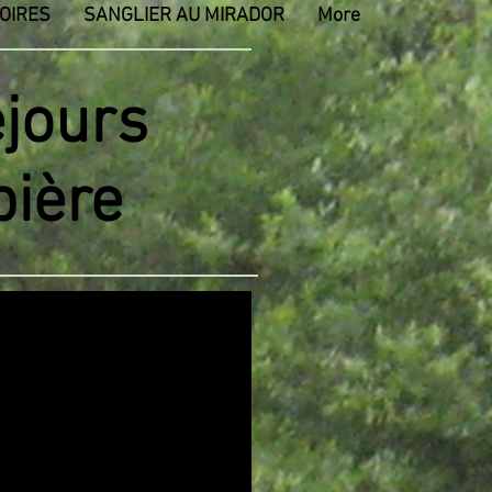
OIRES
SANGLIER AU MIRADOR
More
éjours
bière