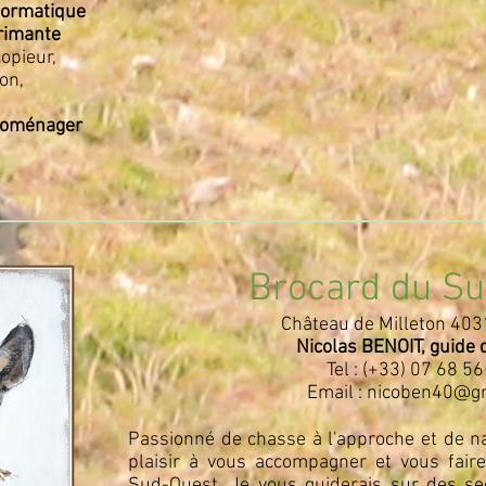
formatique
rimante
copieur,
ion,
roménager
Brocard du S
Château de Milleton 403
Nicolas BENOIT, guide 
Tel : (+33) 07 68 5
Email : nicoben40@g
Passionné de chasse à l'approche et de na
plaisir à vous accompagner et vous faire
Sud-Ouest. Je vous guiderais sur des se