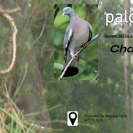
pal
Groupe SECULA
Cha
Domaine de Maysou-Haut
47170 SOS