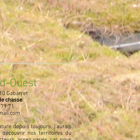
ud-Ouest
10 Gabarret
de chasse.
6 71 71
mail.com
ture depuis toujours, j’aurais
 découvrir nos territoires du
cteurs assez variés car nous