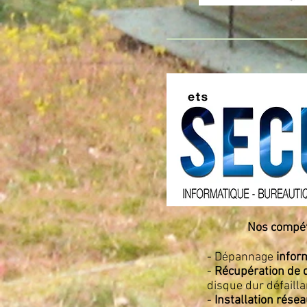
Nos compé
- Dépannage
infor
-
Récupération de
disque dur défailla
-
Installation rése