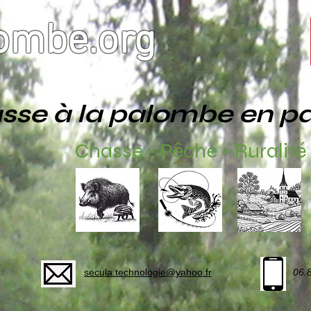
ombe.org
sse à la palombe en p
Chasse - Pêche - Ruralité
secula.technologie@yahoo.fr
06.