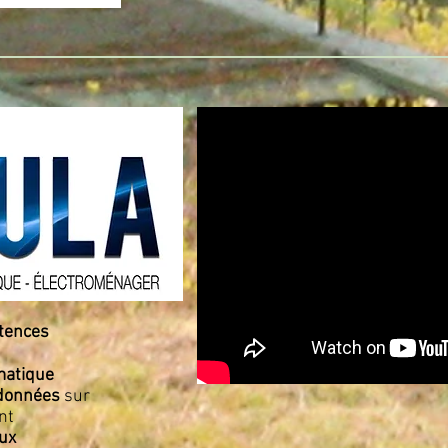
tences
matique
 données
sur
nt
aux