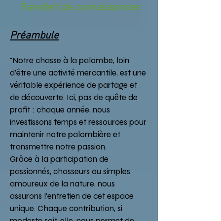
Transfert de connaissances
Préambule
"Notre chasse à la palombe, loin
d'être une activité mercantile, est une
véritable expérience de partage et
de découverte. Ici, pas de quête de
profit : chaque année, nous
investissons temps et ressources pour
maintenir notre palombière et
transmettre notre passion.
Grâce à la participation de
passionnés, chasseurs ou simples
amoureux de la nature, nous
assurons l'entretien de cet espace
unique. Chaque contribution, si
modeste soit-elle, nous permet de