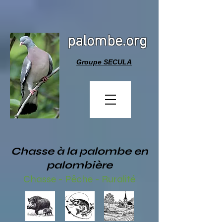
palombe.org
Groupe SECULA
Chasse à la palombe en
palombière
Chasse - Pêche - Ruralité