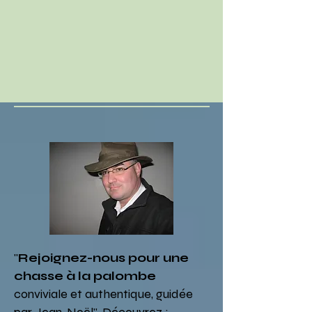
"
Rejoignez-nous pour une
chasse à la palombe
conviviale et authentique, guidée