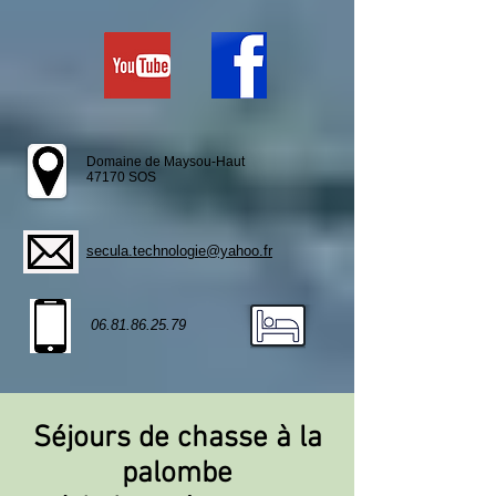
Domaine de Maysou-Haut
47170 SOS
secula.technologie@yahoo.fr
06.81.86.25.79
Séjours de chasse à la
palombe