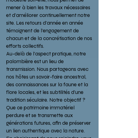
mener à bien les travaux nécessaires
et d'améliorer continuellement notre
site. Les retours d'année en année
témoignent de l'engagement de
chacun et de la concrétisation de nos
efforts collectifs.
Au-delà de l'aspect pratique, notre
palombière est un lieu de
transmission. Nous partageons avec
nos hôtes un savoir-faire ancestral,
des connaissances sur la faune et la
flore locales, et les subtilités d'une
tradition séculaire. Notre objectif ?
Que ce patrimoine immatériel
perdure et se transmette aux
générations futures, afin de préserver
un lien authentique avec la nature.