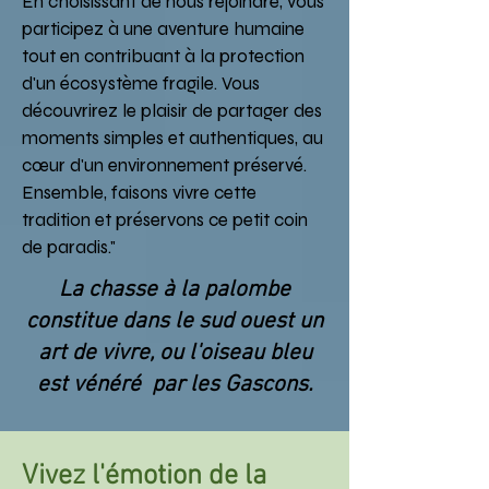
En choisissant de nous rejoindre, vous
participez à une aventure humaine
tout en contribuant à la protection
d'un écosystème fragile. Vous
découvrirez le plaisir de partager des
moments simples et authentiques, au
cœur d'un environnement préservé.
Ensemble, faisons vivre cette
tradition et préservons ce petit coin
de paradis."
La chasse à la palombe
constitue dans le sud ouest un
art de vivre, ou l'oiseau bleu
est vénéré par les Gascons.
Vivez l'émotion de la