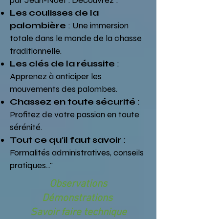
par Jean-Noël". Découvrez :
Les coulisses de la
palombière
: Une immersion
totale dans le monde de la chasse
traditionnelle.
Les clés de la réussite
:
Apprenez à anticiper les
mouvements des palombes.
Chassez en toute sécurité
:
Profitez de votre passion en toute
sérénité.
Tout ce qu'il faut savoir
:
Formalités administratives, conseils
pratiques..."
Observations
Démonstrations
Savoir faire technique