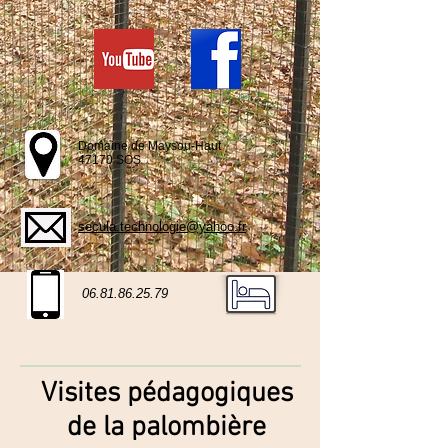
Domaine de Maysou-Haut
47170 SOS
secula.technologie@yahoo.fr
06.81.86.25.79
Visites pédagogiques
de la palombière