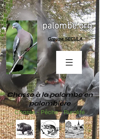
palombe.org
Groupe SECULA
Chasse à la palombe en
palombière
Chasse - Pêche - Ruralité