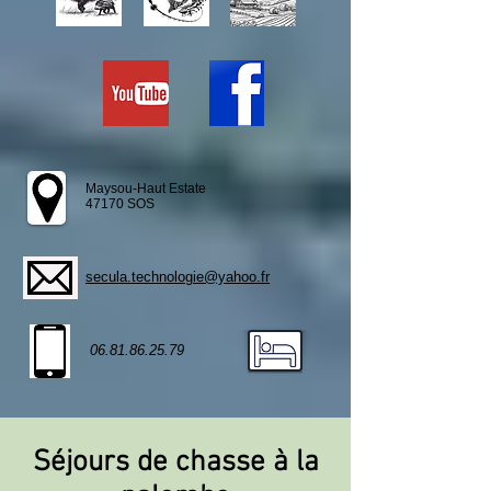
Maysou-Haut Estate
47170 SOS
secula.technologie@yahoo.fr
06.81.86.25.79
Séjours de chasse à la