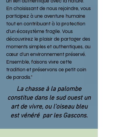
un lien authentique avec la nature.
En choisissant de nous rejoindre, vous
participez à une aventure humaine
tout en contribuant à la protection
d'un écosystème fragile. Vous
découvrirez le plaisir de partager des
moments simples et authentiques, au
cœur d'un environnement préservé.
Ensemble, faisons vivre cette
tradition et préservons ce petit coin
de paradis."
La chasse à la palombe
constitue dans le sud ouest un
art de vivre, ou l'oiseau bleu
est vénéré par les Gascons.