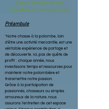
Savoir faire technique
Transfert de connaissances
Préambule
"Notre chasse à la palombe, loin
d'être une activité mercantile, est une
véritable expérience de partage et
de découverte. Ici, pas de quête de
profit : chaque année, nous
investissons temps et ressources pour
maintenir notre palombière et
transmettre notre passion.
Grâce à la participation de
passionnés, chasseurs ou simples
amoureux de la nature, nous
assurons l'entretien de cet espace