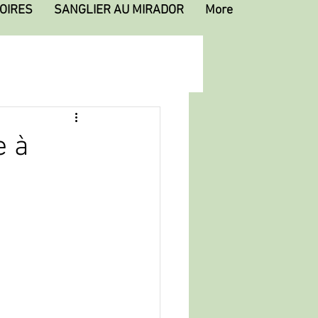
OIRES
SANGLIER AU MIRADOR
More
e à