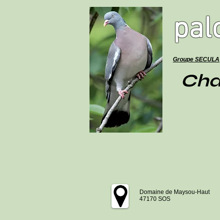
pal
Groupe SECULA
Cha
Domaine de Maysou-Haut
47170 SOS