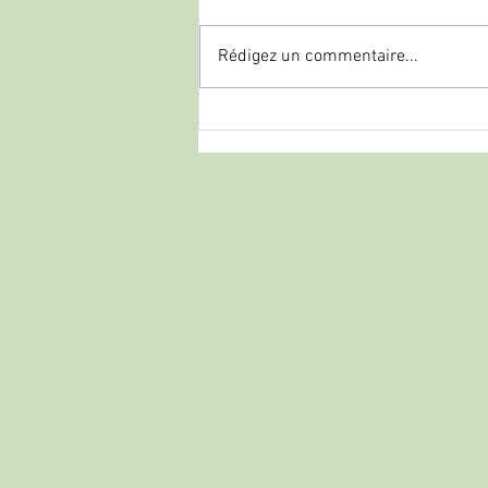
Rédigez un commentaire...
ATA Arms : Le géant turc qui
rivalise avec les grands italiens