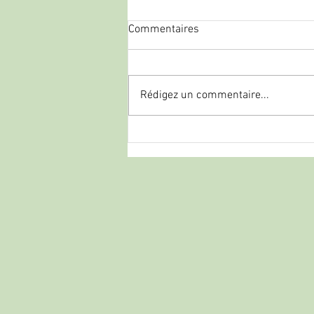
Commentaires
Rédigez un commentaire...
palombe.org - Silure en casting
: Pourquoi l’Okuma Komodo SS
est une vraie machine de
guerre