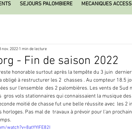
ENTS
SEJOURS PALOMBIERE
MECANIQUES ACCESS
8 nov. 2022
1 min de lecture
rg - Fin de saison 2022
 reste honorable surtout après la tempête du 3 juin  dernie
a obligé à restructurer les 2  chasses . Au compteur 18.5 j
ées sur l'ensemble  des 2 palombières. Les vents de Sud 
s  gros vols stationnaires qui connaissaient la musique des
conde moitié de chasse fut une belle réussite avec  les 2 in
horloges. Pas mal de  travaux à prévoir pour l'an prochain
temps.
om/watch?v=8atYYIFE82I