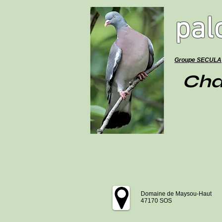
pal
Groupe SECULA
Cha
Domaine de Maysou-Haut
47170 SOS