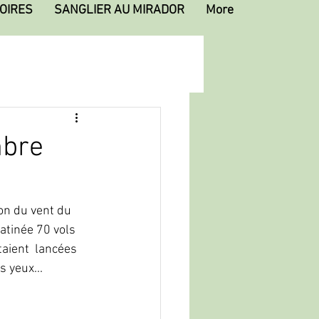
OIRES
SANGLIER AU MIRADOR
More
mbre
on du vent du 
matinée 70 vols 
aient  lancées 
s yeux...