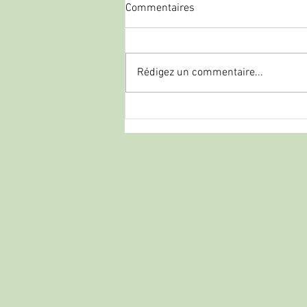
Commentaires
Rédigez un commentaire...
ATA Arms : Le géant turc qui
rivalise avec les grands italiens