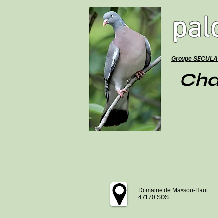
pal
Groupe SECULA
Cha
Domaine de Maysou-Haut
47170 SOS